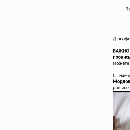
По
Для офо
ВАЖНО
пропис
можете 
С нам
Мордов
раньше 