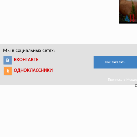
Мы в социальных сетях:
ВКОНТАКТЕ
Как заказать
ОДНОКЛАССНИКИ
Прописка в Мордов
С