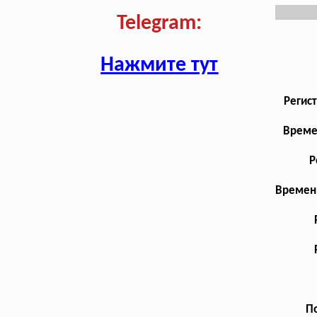
Telegram:
Нажмите тут
Регис
Време
Р
Временн
По