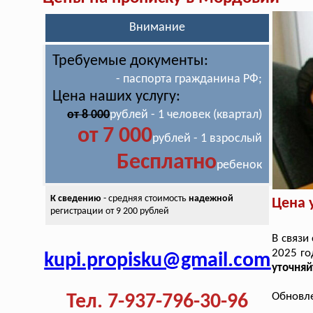
Внимание
Требуемые документы:
- паспорта гражданина РФ;
Цена наших услугу:
от 8 000
рублей - 1 человек (квартал)
от 7 000
рублей - 1 взрослый
Бесплатно
ребенок
К сведению
- средняя стоимость
надежной
Цена 
регистрации от 9 200 рублей
В связи
2025 го
kupi.propisku@gmail.com
уточняй
Обновле
Тел. 7-937-796-30-96